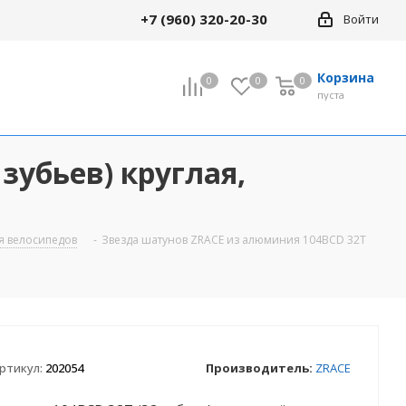
+7 (960) 320-20-30
Войти
Корзина
0
0
0
0
пуста
зубьев) круглая,
Все товары раздела
кие
18" Детские
я велосипедов
-
Звезда шатунов ZRACE из алюминия 104BCD 32Т
24" Велосипеды
кие
(подростковые)
сипеды
29" Велосипеды
ртикул:
202054
Производитель:
ZRACE