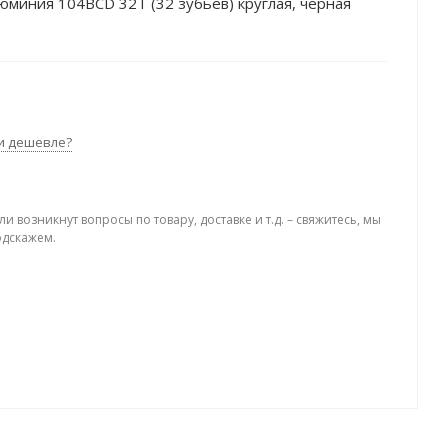
юминия 104BCD 32Т (32 зубьев) круглая, чёрная
и дешевле?
ли возникнут вопросы по товару, доставке и т.д. – свяжитесь, мы
одскажем.