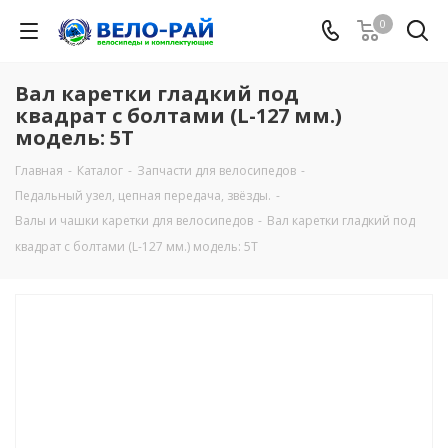
0
Вал каретки гладкий под
квадрат с болтами (L-127 мм.)
модель: 5T
Главная
-
Каталог
-
Запчасти для велосипедов
-
Педальный узел, цепная передача, звёзды.
-
Валы и чашки каретки для велосипедов
-
Вал каретки гладкий под
квадрат с болтами (L-127 мм.) модель: 5T