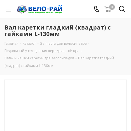
0
Вал каретки гладкий (квадрат) с
гайками L-130мм
Главная
-
Каталог
-
Запчасти для велосипедов
-
Педальный узел, цепная передача, звёзды.
-
Валы и чашки каретки для велосипедов
-
Вал каретки гладкий
(квадрат) с гайками L-130мм