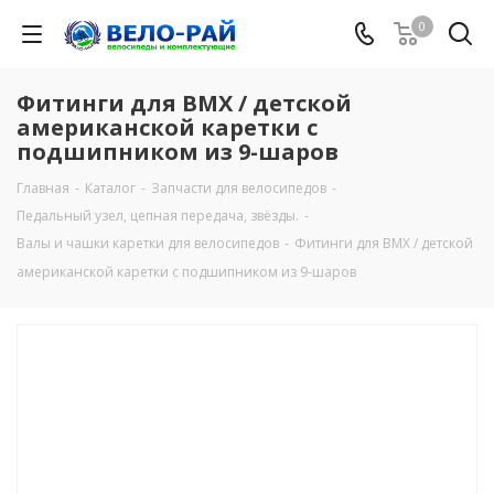
0
Фитинги для BMX / детской
американской каретки с
подшипником из 9-шаров
Главная
-
Каталог
-
Запчасти для велосипедов
-
Педальный узел, цепная передача, звёзды.
-
Валы и чашки каретки для велосипедов
-
Фитинги для BMX / детской
американской каретки с подшипником из 9-шаров