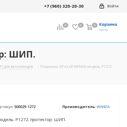
+7 (960) 320-20-30
Войти
Корзина
0
0
0
0
пуста
р: ШИП.
") для велосипедов
-
Покрышка 29"х3,00 WANDA модель: P1272.
ртикул:
500029-1272
Производитель:
WANDA
одель: P1272. протектор: ШИП.