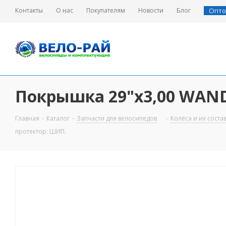
Контакты
О нас
Покупателям
Новости
Блог
Опто
Покрышка 29"х3,00 WAND
Главная
-
Каталог
-
Запчасти для велосипедов
-
Колёса и их сост
протектор: ШИП.