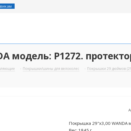
викам
A модель: P1272. протекто
авляющие
-
Покрышки/шины для велоколес
-
Покрышки 29 дюймов (29
А
Покрышка 29"х3,00 WANDA м
Вес: 1845 г.