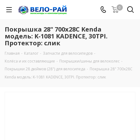
0
Покрышка 28" 700x28C Kenda
модель: K-1081 KADENCE, 30TPI.
Протектор: слик
Главная
-
Каталог
-
Запчасти для велосипедов
-
Колёса и их составляющие
-
Покрышки/шины для велоколес
-
Покрышки 28 дюймов (28") для велосипеда
-
Покрышка 28" 700x28C
Kenda модель: K-1081 KADENCE, 30TPI. Протектор: слик