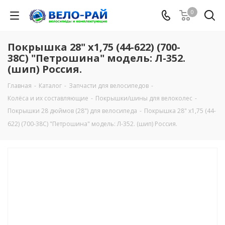
0
Покрышка 28" х1,75 (44-622) (700-
38С) "Петрошина" модель: Л-352.
(шип) Россия.
Главная
-
Каталог
-
Запчасти для велосипедов
-
Колёса и их составляющие
-
Покрышки/шины для велоколес
-
Покрышки 28 дюймов (28") для велосипеда
-
Покрышка 28" х1,75 (44-
622) (700-38С) "Петрошина" модель: Л-352. (шип) Россия.