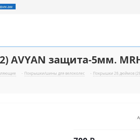
викам
22) AVYAN защита-5мм. MRH
авляющие
-
Покрышки/шины для велоколес
-
Покрышки 28 дюймов (28
А