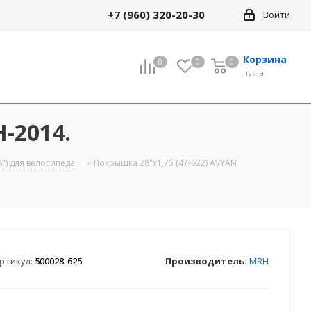
+7 (960) 320-20-30
Войти
Корзина
0
0
0
0
пуста
-2014.
") для велосипеда
-
Покрышка 28"х1,75 (47-622) AVYAN
ртикул:
500028-625
Производитель:
MRH