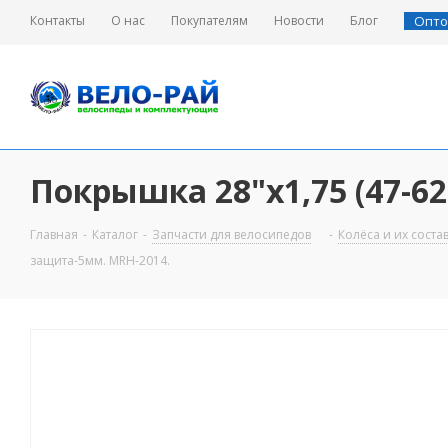
Контакты
О нас
Покупателям
Новости
Блог
Опто
Покрышка 28"х1,75 (47-6
Главная
-
Каталог
-
Запчасти для велосипедов
-
Колёса и их сост
защита-5мм. MRH-2014.