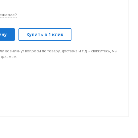
ешевле?
ину
Купить в 1 клик
ли возникнут вопросы по товару, доставке и т.д. – свяжитесь, мы
одскажем.