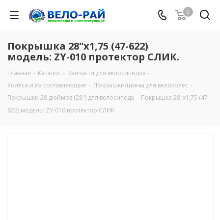
0
Покрышка 28"х1,75 (47-622)
модель: ZY-010 протектор СЛИК.
Главная
-
Каталог
-
Запчасти для велосипедов
-
Колёса и их составляющие
-
Покрышки/шины для велоколес
-
Покрышки 28 дюймов (28") для велосипеда
-
Покрышка 28"х1,75 (47-
622) модель: ZY-010 протектор СЛИК.