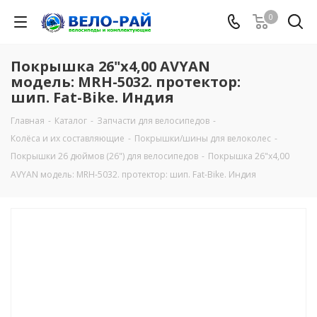
0
Покрышка 26"х4,00 AVYAN
модель: MRH-5032. протектор:
шип. Fat-Bike. Индия
Главная
-
Каталог
-
Запчасти для велосипедов
-
Колёса и их составляющие
-
Покрышки/шины для велоколес
-
Покрышки 26 дюймов (26") для велосипедов
-
Покрышка 26"х4,00
AVYAN модель: MRH-5032. протектор: шип. Fat-Bike. Индия