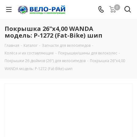
0
Покрышка 26"х4,00 WANDA
модель: Р-1272 (Fat-Bike) шип
Главная
-
Каталог
-
Запчасти для велосипедов
-
Колёса и их составляющие
-
Покрышки/шины для велоколес
-
Покрышки 26 дюймов (26") для велосипедов
-
Покрышка 26"х4,00
WANDA модель: Р-1272 (Fat-Bike) шип