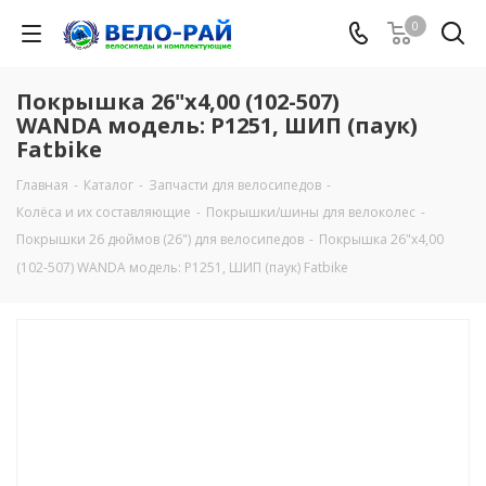
0
Покрышка 26"х4,00 (102-507)
WANDA модель: P1251, ШИП (паук)
Fatbike
Главная
-
Каталог
-
Запчасти для велосипедов
-
Колёса и их составляющие
-
Покрышки/шины для велоколес
-
Покрышки 26 дюймов (26") для велосипедов
-
Покрышка 26"х4,00
(102-507) WANDA модель: P1251, ШИП (паук) Fatbike