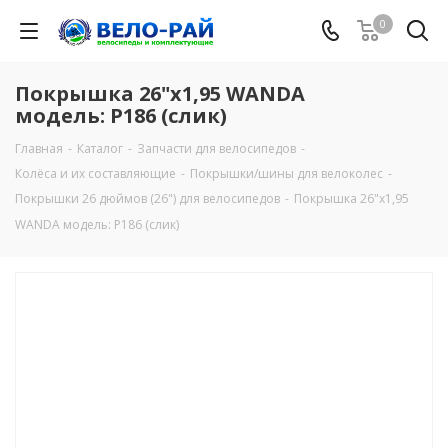
0
Покрышка 26"х1,95 WANDA
модель: Р186 (слик)
Главная
-
Каталог
-
Запчасти для велосипедов
-
Колёса и их составляющие
-
Покрышки/шины для велоколес
-
Покрышки 26 дюймов (26") для велосипедов
-
Покрышка 26"х1,95
WANDA модель: Р186 (слик)