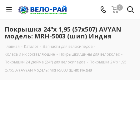
0
Покрышка 24"х 1,95 (57x507) AVYAN
модель: MRH-5003 (шип) Индия
Главная
-
Каталог
-
Запчасти для велосипедов
-
Колёса и их составляющие
-
Покрышки/шины для велоколес
-
Покрышки 24 дюйма (24") для велосипедов
-
Покрышка 24"х 1,95
(57x507) AVYAN модель: MRH-5003 (шип) Индия