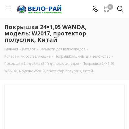
0
Покрышка 24×1,95 WANDA,
модель: W2017, протектор
полуслик, Китай
Главная
-
Каталог
-
Запчасти для велосипедов
-
Колёса и их составляющие
-
Покрышки/шины для велоколес
-
Покрышки 24 дюйма (24") для велосипедов
-
Покрышка 24×1,95
WANDA, модель: W2017, протектор полуслик, Китай