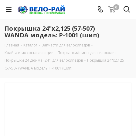
0
Покрышка 24"х2,125 (57-507)
WANDA модель: Р-1001 (шип)
Главная
-
Каталог
-
Запчасти для велосипедов
-
Колёса и их составляющие
-
Покрышки/шины для велоколес
-
Покрышки 24 дюйма (24") для велосипедов
-
Покрышка 24"х2,125
(57-507) WANDA модель: Р-1001 (шип)