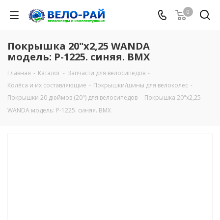
0
Покрышка 20"х2,25 WANDA
модель: Р-1225. синяя. ВМХ
Главная
-
Каталог
-
Запчасти для велосипедов
-
Колёса и их составляющие
-
Покрышки/шины для велоколес
-
Покрышки 20 дюймов (20") для велосипедов
-
Покрышка 20"х2,25
WANDA модель: Р-1225. синяя. ВМХ