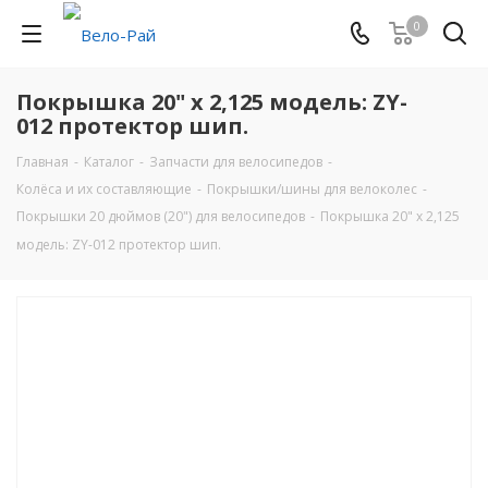
0
Покрышка 20" х 2,125 модель: ZY-
012 протектор шип.
Главная
-
Каталог
-
Запчасти для велосипедов
-
Колёса и их составляющие
-
Покрышки/шины для велоколес
-
Покрышки 20 дюймов (20") для велосипедов
-
Покрышка 20" х 2,125
модель: ZY-012 протектор шип.