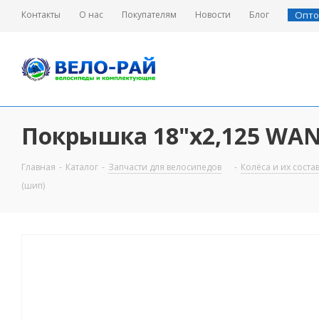
Контакты
О нас
Покупателям
Новости
Блог
Опто
Покрышка 18"х2,125 WAN
Главная
-
Каталог
-
Запчасти для велосипедов
-
Колёса и их сост
(шип)