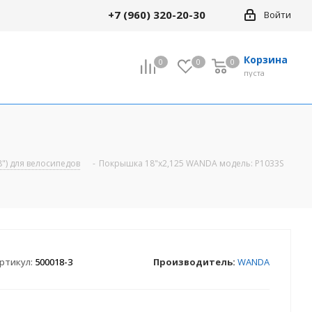
+7 (960) 320-20-30
Войти
Корзина
0
0
0
0
пуста
") для велосипедов
-
Покрышка 18"х2,125 WANDA модель: Р1033S
ртикул:
500018-3
Производитель:
WANDA