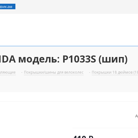
викам
DA модель: Р1033S (шип)
авляющие
-
Покрышки/шины для велоколес
-
Покрышки 18 дюймов (18
А