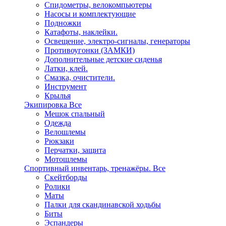
Спидометры, велокомпьютеры
Насосы и комплектующие
Подножки
Катафоты, наклейки.
Освещение, электро-сигналы, генераторы
Противоугонки (ЗАМКИ)
Дополнительные детские сиденья
Латки, клей.
Смазка, очистители.
Инструмент
Крылья
Экипировка
Все
Мешок спальный
Одежда
Велошлемы
Рюкзаки
Перчатки, защита
Мотошлемы
Спортивный инвентарь, тренажёры.
Все
Скейтборды
Ролики
Маты
Палки для скандинавской ходьбы
Биты
Эспандеры