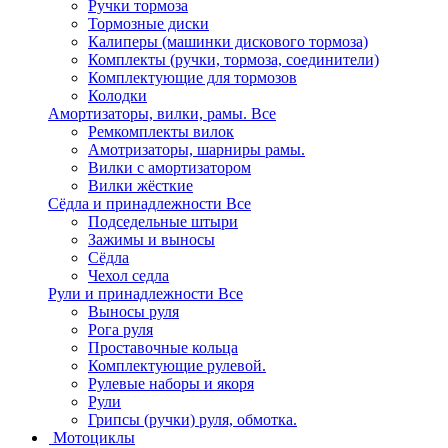
Ручки тормоза
Тормозные диски
Калиперы (машинки дискового тормоза)
Комплекты (ручки, тормоза, соединители)
Комплектующие для тормозов
Колодки
Амортизаторы, вилки, рамы.
Все
Ремкомплекты вилок
Амотризаторы, шарниры рамы.
Вилки с амортизатором
Вилки жёсткие
Сёдла и принадлежности
Все
Подседельные штыри
Зажимы и выносы
Сёдла
Чехол седла
Рули и принадлежности
Все
Выносы руля
Рога руля
Проставочные кольца
Комплектующие рулевой.
Рулевые наборы и якоря
Рули
Грипсы (ручки) руля, обмотка.
Мотоциклы