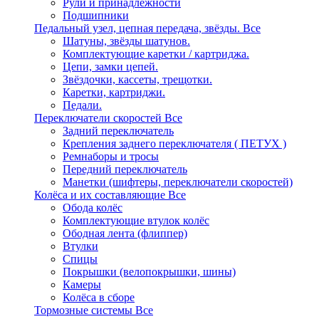
Рули и принадлежности
Подшипники
Педальный узел, цепная передача, звёзды.
Все
Шатуны, звёзды шатунов.
Комплектующие каретки / картриджа.
Цепи, замки цепей.
Звёздочки, кассеты, трещотки.
Каретки, картриджи.
Педали.
Переключатели скоростей
Все
Задний переключатель
Крепления заднего переключателя ( ПЕТУХ )
Ремнаборы и тросы
Передний переключатель
Манетки (шифтеры, переключатели скоростей)
Колёса и их составляющие
Все
Обода колёс
Комплектующие втулок колёс
Ободная лента (флиппер)
Втулки
Спицы
Покрышки (велопокрышки, шины)
Камеры
Колёса в сборе
Тормозные системы
Все