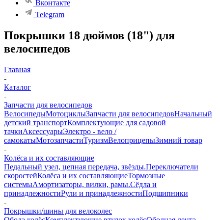
Вконтакте
Telegram
Покрышки 18 дюймов (18") для
велосипедов
Главная
-
Каталог
-
Запчасти для велосипедов
Велосипеды
Мотоциклы
Запчасти для велосипедов
Начальный
детский транспорт
Комплектующие для садовой
тачки
Аксессуары
Электро - вело /
самокаты
Мотозапчасти
Туризм
Велоприцепы
Зимний товар
-
Колёса и их составляющие
Педальный узел, цепная передача, звёзды.
Переключатели
скоростей
Колёса и их составляющие
Тормозные
системы
Амортизаторы, вилки, рамы.
Сёдла и
принадлежности
Рули и принадлежности
Подшипники
-
Покрышки/шины для велоколес
Обода колёс
Комплектующие втулок колёс
Ободная лента