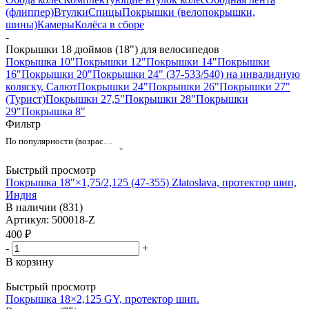
(флиппер)
Втулки
Спицы
Покрышки (велопокрышки,
шины)
Камеры
Колёса в сборе
-
Покрышки 18 дюймов (18") для велосипедов
Покрышка 10"
Покрышки 12"
Покрышки 14"
Покрышки
16"
Покрышки 20"
Покрышки 24" (37-533/540) на инвалидную
коляску, Салют
Покрышки 24"
Покрышки 26"
Покрышки 27"
(Турист)
Покрышки 27,5"
Покрышки 28"
Покрышки
29"
Покрышка 8"
Фильтр
По популярности (возрастание)
Быстрый просмотр
Покрышка 18"×1,75/2,125 (47-355) Zlatoslava, протектор шип,
Индия
В наличии (831)
Артикул: 500018-Z
400
₽
-
+
В корзину
Быстрый просмотр
Покрышка 18×2,125 GY, протектор шип.