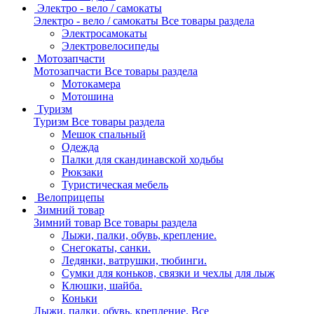
Электро - вело / самокаты
Электро - вело / самокаты
Все товары раздела
Электросамокаты
Электровелосипеды
Мотозапчасти
Мотозапчасти
Все товары раздела
Мотокамера
Мотошина
Туризм
Туризм
Все товары раздела
Мешок спальный
Одежда
Палки для скандинавской ходьбы
Рюкзаки
Туристическая мебель
Велоприцепы
Зимний товар
Зимний товар
Все товары раздела
Лыжи, палки, обувь, крепление.
Снегокаты, санки.
Ледянки, ватрушки, тюбинги.
Сумки для коньков, связки и чехлы для лыж
Клюшки, шайба.
Коньки
Лыжи, палки, обувь, крепление.
Все