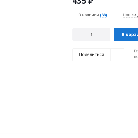
435
₽
В наличии
(88)
Нашли 
В корз
Ес
Поделиться
п