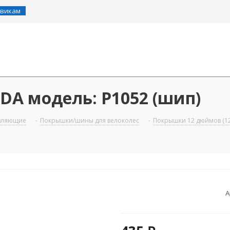
викам
A модель: Р1052 (шип)
авляющие
-
Покрышки/шины для велоколес
-
Покрышки 12 дюймов (12
А