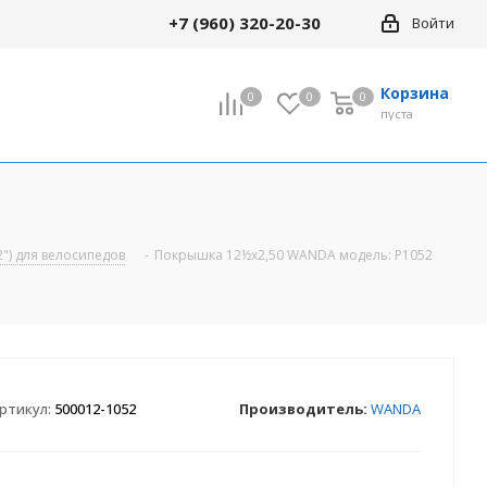
+7 (960) 320-20-30
Войти
Корзина
0
0
0
0
пуста
") для велосипедов
-
Покрышка 12½х2,50 WANDA модель: Р1052
ртикул:
500012-1052
Производитель:
WANDA