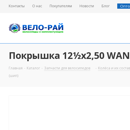
Контакты
О нас
Покупателям
Новости
Блог
Опто
Покрышка 12½х2,50 WAND
Главная
-
Каталог
-
Запчасти для велосипедов
-
Колёса и их сост
(шип)