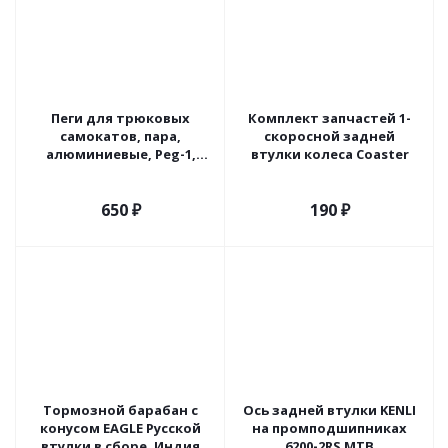
Пеги для трюковых
Комплект запчастей 1-
самокатов, пара,
скоросной задней
алюминиевые, Peg-1,
втулки колеса Coaster
(серебрянные)
650
₽
190
₽
Тормозной барабан с
Ось задней втулки KENLI
конусом EAGLE Русской
на промподшипниках
втулки в сборе. Индия
6200-2RS MTB