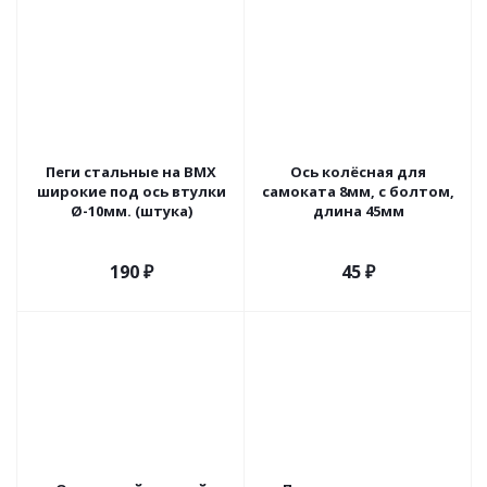
Пеги стальные на ВМХ
Ось колёсная для
широкие под ось втулки
самоката 8мм, с болтом,
Ø-10мм. (штука)
длина 45мм
190
₽
45
₽