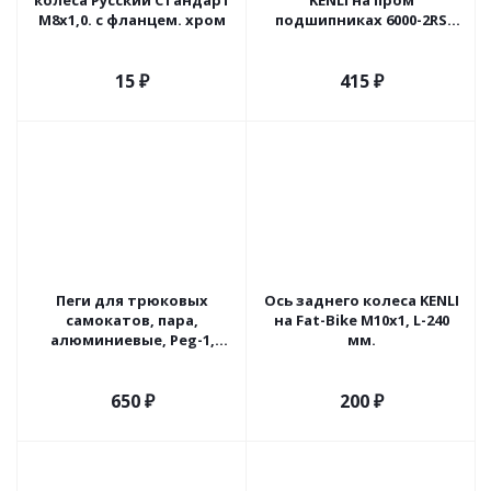
колеса Русский Стандарт
KENLI на пром
М8x1,0. с фланцем. хром
подшипниках 6000-2RS
(МТВ)
15
₽
415
₽
Пеги для трюковых
Ось заднего колеса KENLI
самокатов, пара,
на Fat-Bike M10x1, L-240
алюминиевые, Peg-1,
мм.
(зеленые)
650
₽
200
₽