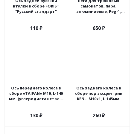
Ось задней русской
Пеги для трюковых
втулки в сборе FORIST
самокатов, пара,
"Русский стандарт"
алюминиевые, Peg-1,
(черные)
110
₽
650
₽
Ось переднего колеса в
Ось заднего колеса в
сборе «TAIPAN» M10, L-140
сборе под эксцентрик
мм. (углеродистая сталь)
KENLI M10x1, L-145мм.
Индия
130
₽
260
₽