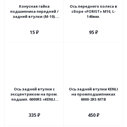
Конусная гайка
Ось переднего колеса в
подшипника передней /
сборе «FORIST» M10, L-
задней втулки (М-10).
140мм.
Россия.
15
₽
95
₽
Ось задней втулки с
Ось задней втулки KENLI
эксцентриком на пром.
на промподшипниках
подшип. 6000RS «KENLI»
6000-2RS MTB
ø-10 L-145мм.
335
₽
450
₽