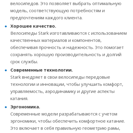
велосипедов. Это позволяет выбрать оптимальную
модель, соответствующую потребностям и
предпочтениям каждого клиента.
Хорошее качество.
Велосипеды Stark изготавливаются с использованием
качественных материалов и компонентов,
обеспечивая прочность и надежность. Это помогает
сохранять хорошую производительность и долгий
срок службы.
Современные технологии.
Stark внедряет в свои велосипеды передовые
технологии и инновации, чтобы улучшить комфорт,
управляемость, аэродинамику и другие аспекты
катания.
Эргономика.
Современные модели разрабатываются с учетом
эргономики, чтобы обеспечить комфортное катание.
Это включает в себя правильную геометрию рамы,