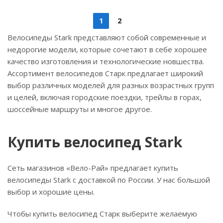
1
2
Велосипеды Stark представляют собой современные и
недорогие модели, которые сочетают в себе хорошее
качество изготовления и технологические новшества.
Ассортимент велосипедов Старк предлагает широкий
выбор различных моделей для разных возрастных групп
и целей, включая городские поездки, трейлы в горах,
шоссейные маршруты и многое другое.
Купить велосипед Stark
Сеть магазинов «Вело-Рай» предлагает купить
велосипеды Stark с доставкой по России. У нас большой
выбор и хорошие цены.
Чтобы купить велосипед Старк выберите желаемую