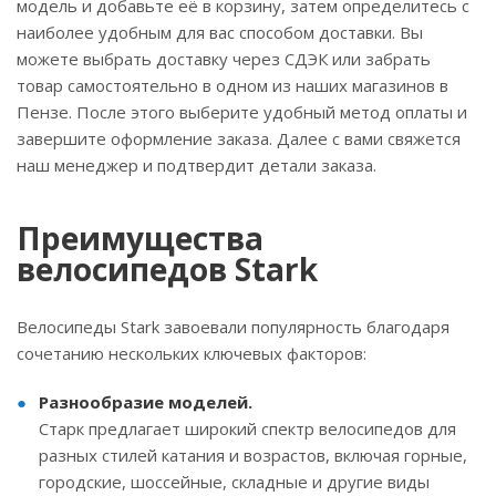
модель и добавьте её в корзину, затем определитесь с
наиболее удобным для вас способом доставки. Вы
можете выбрать доставку через СДЭК или забрать
товар самостоятельно в одном из наших магазинов в
Пензе. После этого выберите удобный метод оплаты и
завершите оформление заказа. Далее с вами свяжется
наш менеджер и подтвердит детали заказа.
Преимущества
велосипедов Stark
Велосипеды Stark завоевали популярность благодаря
сочетанию нескольких ключевых факторов:
Разнообразие моделей.
Старк предлагает широкий спектр велосипедов для
разных стилей катания и возрастов, включая горные,
городские, шоссейные, складные и другие виды