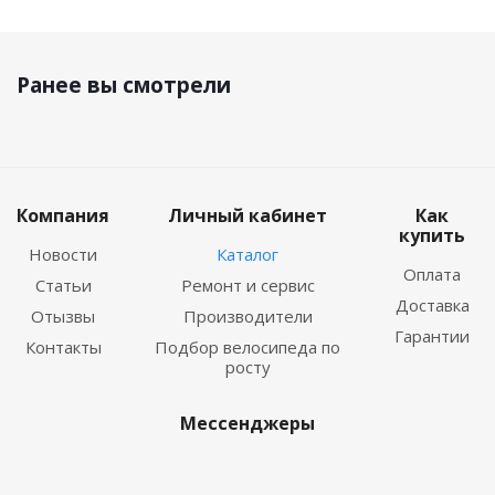
Ранее вы смотрели
Компания
Личный кабинет
Как
купить
Новости
Каталог
Оплата
Статьи
Ремонт и сервис
Доставка
Отызвы
Производители
Гарантии
Контакты
Подбор велосипеда по
росту
Мессенджеры